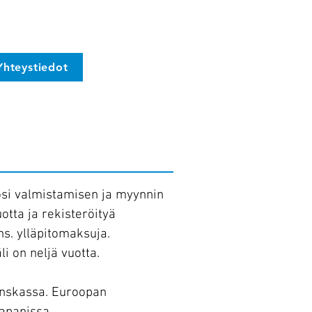
Linkit
Yhteystiedot
tösi valmistamisen ja myynnin
tta ja rekisteröityä
s. ylläpitomaksuja.
 on neljä vuotta.
anskassa. Euroopan