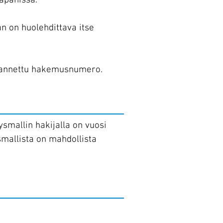
Japanissa.
an on huolehdittava itse
 on annettu hakemusnumero
.
smallin hakijalla on vuosi
smallista on mahdollista