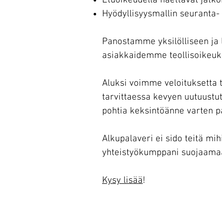
Etuoikeudella haettavat jat
Hyödyllisyysmallin seuranta- 
Panostamme yksilölliseen ja 
asiakkaidemme teollisoikeuk
Aluksi voimme veloituksetta
tarvittaessa kevyen uutuustu
pohtia keksintöänne varten p
Alkupalaveri ei sido teitä mi
yhteistyökumppani suojaama
Kysy lisää
!