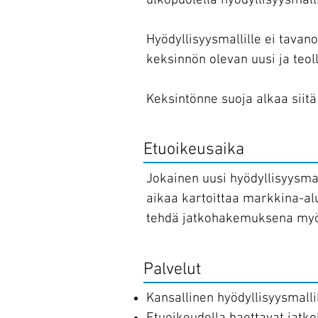
ulkopuolella hyödyllisyysmall
Hyödyllisyysmallille ei tavano
keksinnön olevan uusi ja teoll
Keksintönne suoja alkaa siit
Etuoikeusaika
Jokainen uusi hyödyllisyysma
aikaa kartoittaa markkina-al
tehdä jatkohakemuksena my
Palvelut
Kansallinen hyödyllisyysmal