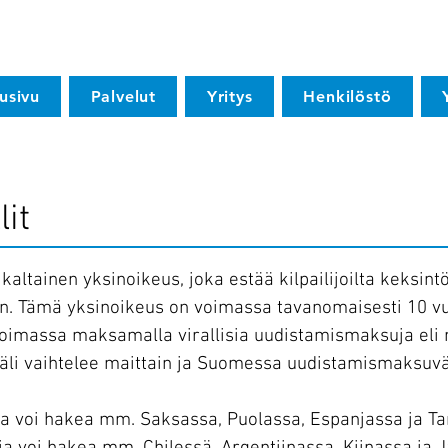
usivu
Palvelut
Yritys
Henkilöstö
it
 kaltainen yksinoikeus, joka estää kilpailijoilta keksin
. Tämä yksinoikeus on voimassa tavanomaisesti 10 vuo
voimassa maksamalla virallisia uudistamismaksuja eli n
i vaihtelee maittain ja Suomessa uudistamismaksuväli
ia voi hakea mm. Saksassa, Puolassa, Espanjassa ja T