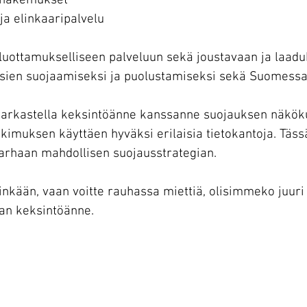
kohakemukset
ja elinkaaripalvelu
luottamukselliseen palveluun sekä joustavaan ja laad
sien suojaamiseksi ja puolustamiseksi sekä Suomessa 
 tarkastella keksintöänne kanssanne suojauksen näkök
tkimuksen käyttäen hyväksi erilaisia tietokantoja. Täs
arhaan mahdollisen suojausstrategian.
hinkään, vaan voitte rauhassa miettiä, olisimmeko juuri 
an keksintöänne.