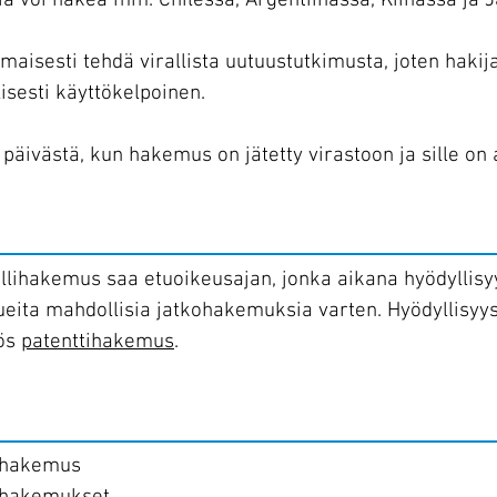
ia voi hakea mm. Chilessä, Argentiinassa, Kiinassa ja 
maisesti tehdä virallista uutuustutkimusta, joten hakij
isesti käyttökelpoinen.
ä päivästä, kun hakemus on jätetty virastoon ja sille
llihakemus saa etuoikeusajan, jonka aikana hyödyllisyy
ueita mahdollisia jatkohakemuksia varten. Hyödyllisyy
ös
patenttihakemus
.
lihakemus