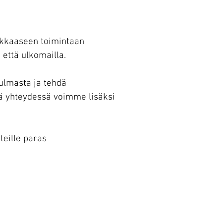
ukkaaseen toimintaan
että ulkomailla.
ulmasta ja tehdä
sä yhteydessä voimme lisäksi
teille paras