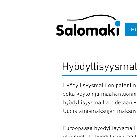
Et
Hyödyllisyysmall
Hyödyllisyysmalli on patentin
sekä käytön ja maahantuonnin
hyödyllisyysmallia pidetään 
Uudistamismaksujen maksuväl
Euroopassa hyödyllisyysmall